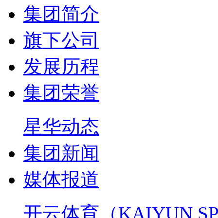
集团简介
旗下公司
发展历程
集团荣誉
星华动态
集团新闻
媒体报道
开云体育（KAIYUN 