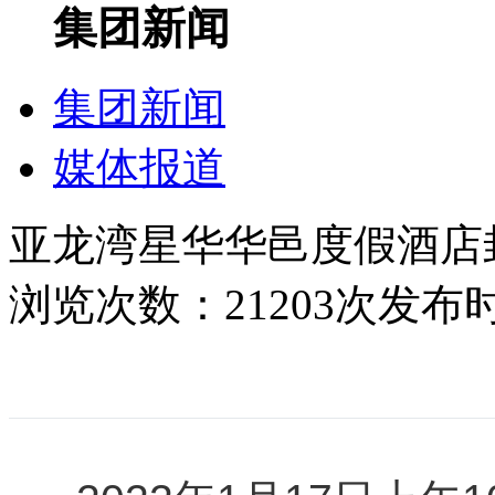
集团新闻
集团新闻
媒体报道
亚龙湾星华华邑度假酒店
浏览次数：21203次
发布时间