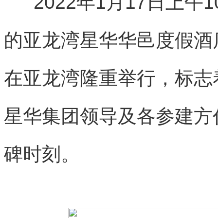
2022
年1月17日上午
的亚龙湾星华华邑度假酒
在亚龙湾隆重举行，标志
星华集团领导
及各参建方
碑时刻。