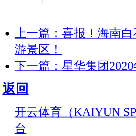
上一篇：喜报！海南白
游景区！
下一篇：星华集团202
返回
开云体育（KAIYUN 
台