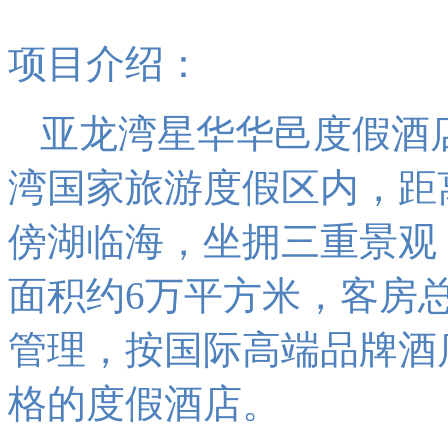
项目介绍：
亚龙湾星华华邑度假酒
湾国家旅游度假区内，距
傍湖临海，坐拥三重景观
面积约6万平方米，客房总
管理，按国际高端品牌酒
格的度假酒店。