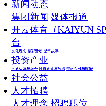
新闻动态
集团新闻
媒体报道
开云体育（KAIYUN 
台
文化理念
精彩活动
星华故事
投资产业
文旅运营与融合
城市更新与改造
美丽乡村与赋能
社会公益
人才招聘
人才理念
招聘职位