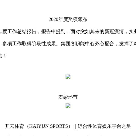
2020年度奖项颁布
0年度工作总结报告，报告中提到，面对突如其来的新冠疫情，
多项工作取得阶段性成果。集团各职能中心齐心配合，发挥了对
港！
表彰环节
开云体育（KAIYUN SPORTS）｜综合性体育娱乐平台之星