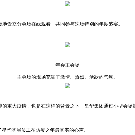
场地设立分会场在线观看，共同参与这场特别的年度盛宴。
年会主会场
主会场的现场充满了激情、热烈、活跃的气氛。
全球的重大疫情，也是在这样的背景之下，星华集团通过小型会
了星华基层员工在防疫之年最真实的心声。