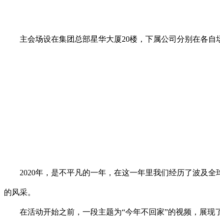
主会场设在集团总部星华大厦20楼，下属公司分别在各自
2020年，是不平凡的一年，在这一年里我们经历了波及
的风采。
在活动开始之前，一段主题为“今年不回家”的视频，展现