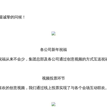
最诚挚的问候！
各公司新年祝福
福从来不会少，集团总部及各公司通过创意视频的方式互送祝福，
视频投票环节
喜欢的创意视频，我们通过线上投票实现了与各个会场互动联欢