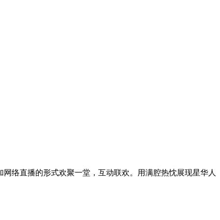
场加网络直播的形式欢聚一堂，互动联欢。用满腔热忱展现星华人