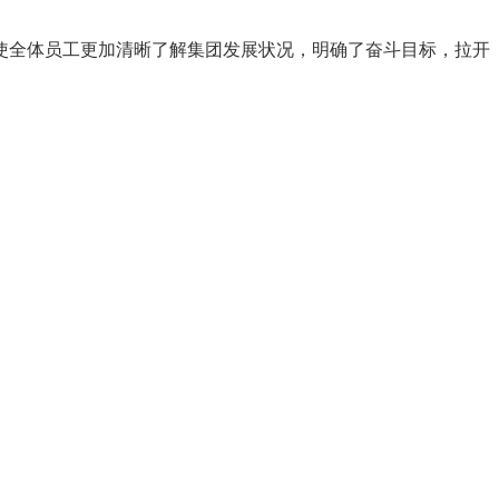
使全体员工更加清晰了解集团发展状况，明确了奋斗目标，拉开