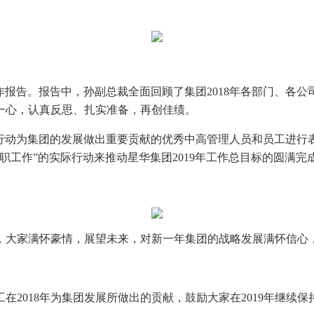
作报告。报告中，孙副总裁全面回顾了集团
2018
年各部门、各公
一心，认真反思、扎实准备，再创佳绩。
行动为集团的发展做出重要贡献的优秀中高管理人员和员工进行
职工作”的实际行动来推动星华集团
2019
年工作总目标的圆满完
，大家满怀豪情，展望未来，对新一年集团的战略发展满怀信心
工在
2018
年为集团发展所做出的贡献，鼓励大家在
2019
年继续保