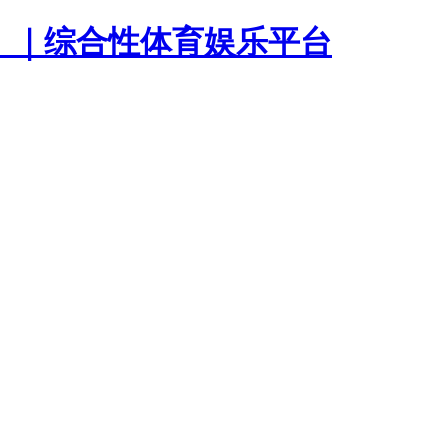
TS）｜综合性体育娱乐平台