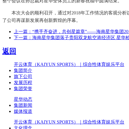
整个会议在孙总裁对星华全体员工的新春祝福中圆满结束。
本次大会的顺利召开，通过对
2018
年工作情况的客观分析
了公司再谋新发展再创新辉
煌的序幕。
上一篇：“携手齐奋进，共创星篇章”——海南星华集团20
下一篇：海南星华集团落子贵阳双龙航空港经济区 星华
返回
开云体育（KAIYUN SPORTS）｜综合性体育娱乐平台
集团简介
旗下公司
发展历程
集团荣誉
星华动态
集团新闻
媒体报道
开云体育（KAIYUN SPORTS）｜综合性体育娱乐平台
文化理念